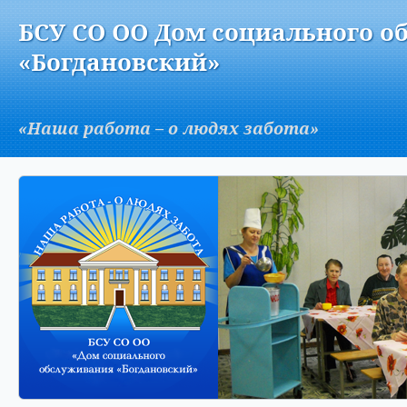
Версия для слабовидящих:
Изображения:
Вкл
БСУ СО ОО Дом социального о
A
«Богдановский»
«Наша работа – о людях забота»