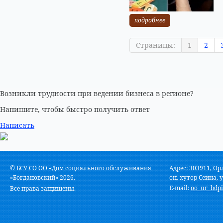
подробнее
Страницы:
1
2
Возникли трудности при ведении бизнеса в регионе?
Напишите, чтобы быстро получить ответ
Написать
© БСУ СО ОО «Дом социального обслуживания
Адрес: 303911, Ор
«Богдановский» 2026.
он, хутор Сеина, у
E-mail:
oo_ur_bdpi
Все права защищены.