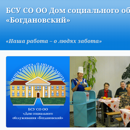
Версия для слабовидящих:
Изображения:
Вкл
БСУ СО ОО Дом социального о
A
«Богдановский»
«Наша работа – о людях забота»