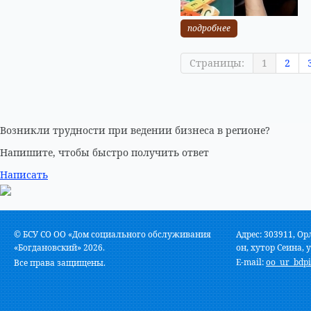
подробнее
Страницы:
1
2
Возникли трудности при ведении бизнеса в регионе?
Напишите, чтобы быстро получить ответ
Написать
© БСУ СО ОО «Дом социального обслуживания
Адрес: 303911, Ор
«Богдановский» 2026.
он, хутор Сеина, у
E-mail:
oo_ur_bdpi
Все права защищены.