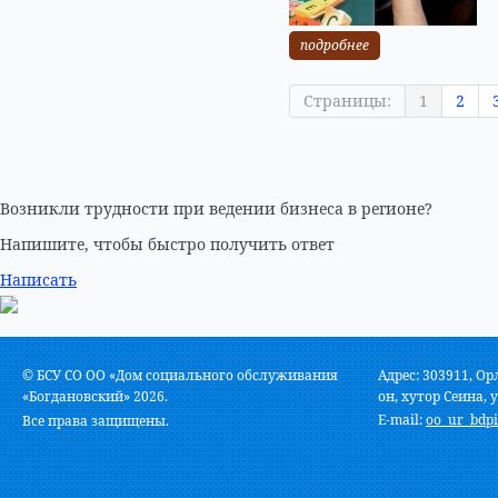
подробнее
Страницы:
1
2
Возникли трудности при ведении бизнеса в регионе?
Напишите, чтобы быстро получить ответ
Написать
© БСУ СО ОО «Дом социального обслуживания
Адрес: 303911, Ор
«Богдановский» 2026.
он, хутор Сеина, у
E-mail:
oo_ur_bdpi
Все права защищены.