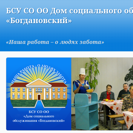
Версия для слабовидящих:
Изображения:
Вкл
БСУ СО ОО Дом социального о
A
«Богдановский»
«Наша работа – о людях забота»