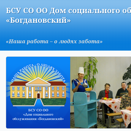
Версия для слабовидящих:
Изображения:
Вкл
БСУ СО ОО Дом социального о
A
«Богдановский»
«Наша работа – о людях забота»