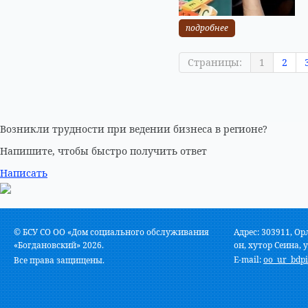
подробнее
Страницы:
1
2
Возникли трудности при ведении бизнеса в регионе?
Напишите, чтобы быстро получить ответ
Написать
© БСУ СО ОО «Дом социального обслуживания
Адрес: 303911, Ор
«Богдановский» 2026.
он, хутор Сеина, у
E-mail:
oo_ur_bdpi
Все права защищены.