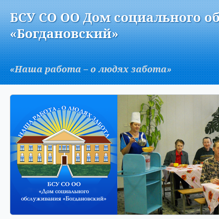
Версия для слабовидящих:
Изображения:
Вкл
БСУ СО ОО Дом социального о
A
«Богдановский»
«Наша работа – о людях забота»