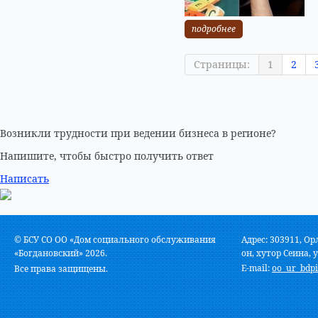
подробнее
Страницы:
1
2
Возникли трудности при ведении бизнеса в регионе?
Напишите, чтобы быстро получить ответ
Написать
© БСУ СО ОО «Дом социального обслуживания
Адрес: 303911, Ор
«Богдановский» 2026.
он, хутор Сеина, у
E-mail:
oo_ur_bdpi
Все права защищены.