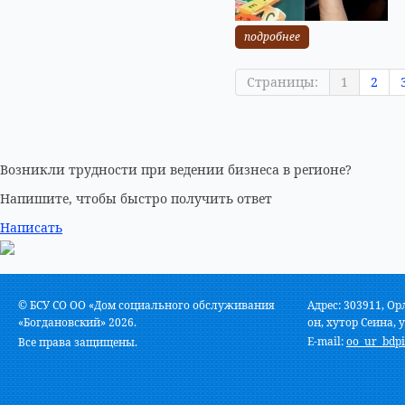
подробнее
Страницы:
1
2
Возникли трудности при ведении бизнеса в регионе?
Напишите, чтобы быстро получить ответ
Написать
© БСУ СО ОО «Дом социального обслуживания
Адрес: 303911, Ор
«Богдановский» 2026.
он, хутор Сеина, у
E-mail:
oo_ur_bdpi
Все права защищены.