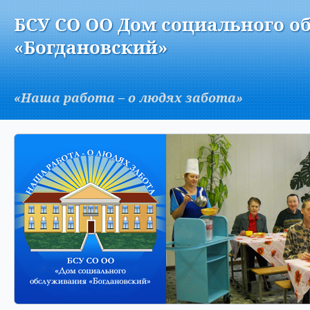
Версия для слабовидящих:
Изображения:
Вкл
БСУ СО ОО Дом социального о
A
«Богдановский»
«Наша работа – о людях забота»