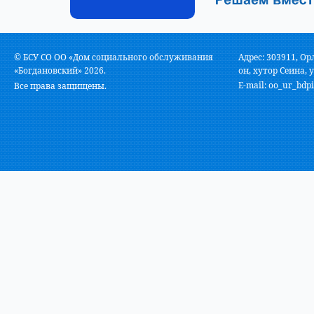
© БСУ СО ОО «Дом социального обслуживания
Адрес: 303911, Ор
«Богдановский» 2026.
он, хутор Сеина, у
E-mail:
oo_ur_bdpi
Все права защищены.