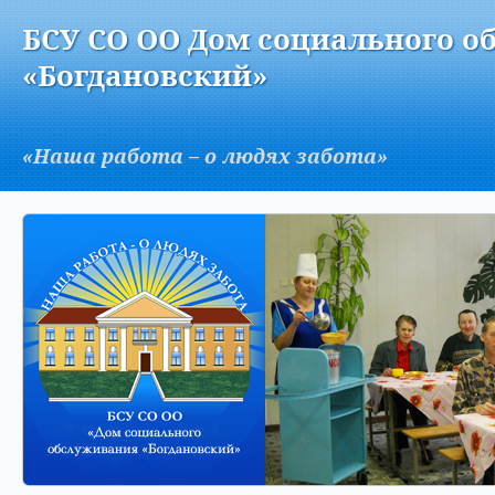
Версия для слабовидящих:
Изображения:
Вкл
БСУ СО ОО Дом социального о
A
«Богдановский»
«Наша работа – о людях забота»