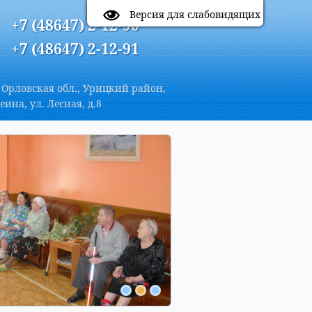
A
Цветовая схема:
A
A
A
Версия для слабовидящих
+7 (48647) 2-12-90
+7 (48647) 2-12-91
 Орловская обл., Урицкий район,
еина, ул. Лесная, д.8