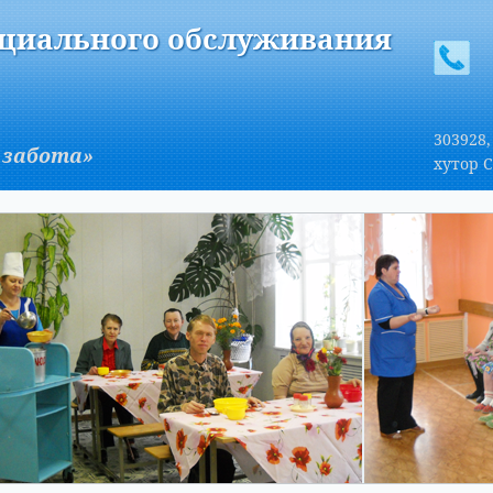
A
Изображения:
Размер шрифта:
Вкл
Выкл
A
оциального обслуживания
303928,
 забота»
хутор С