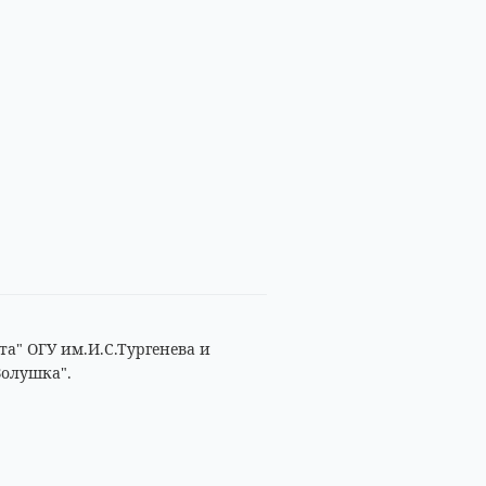
а" ОГУ им.И.С.Тургенева и
Золушка".