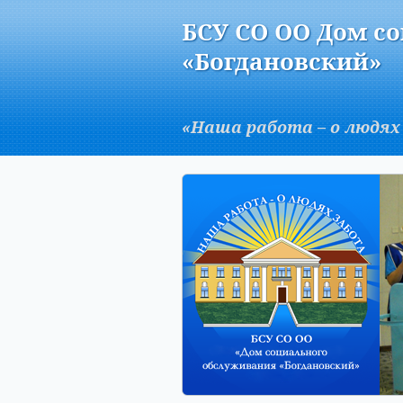
Версия для слабовидящих:
БСУ СО ОО Дом с
A
«Богдановский»
«Наша работа – о людях