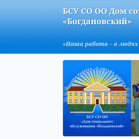
Версия для слабовидящих:
БСУ СО ОО Дом с
A
«Богдановский»
«Наша работа – о людях