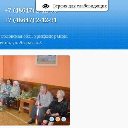
A
Цветовая схема:
A
A
A
Версия для слабовидящих
+7 (48647) 2-12-90
+7 (48647) 2-12-91
 Орловская обл., Урицкий район,
еина, ул. Лесная, д.8