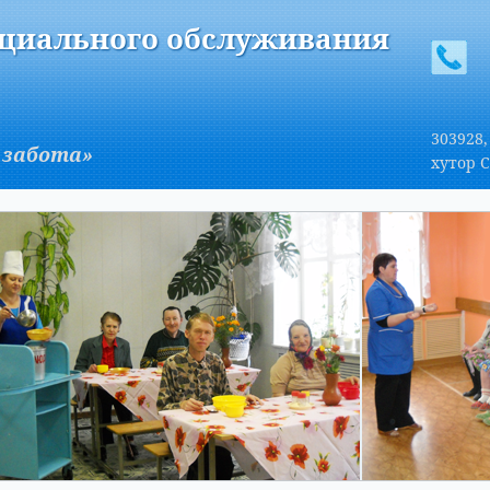
A
Изображения:
Размер шрифта:
Вкл
Выкл
A
оциального обслуживания
303928,
 забота»
хутор С