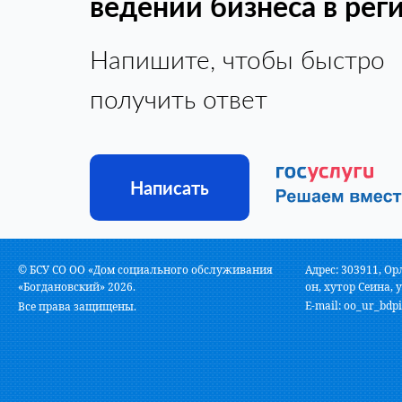
ведении бизнеса в рег
Напишите, чтобы быстро
получить ответ
Написать
© БСУ СО ОО «Дом социального обслуживания
Адрес: 303911, Ор
«Богдановский» 2026.
он, хутор Сеина, у
E-mail:
oo_ur_bdpi
Все права защищены.