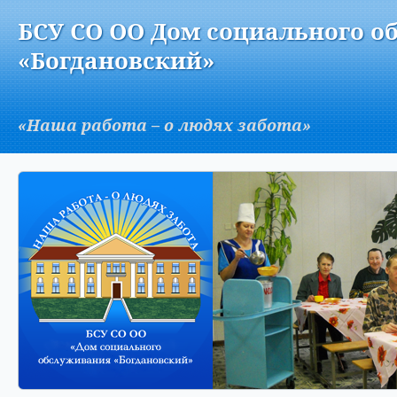
Версия для слабовидящих:
Изображения:
Вкл
БСУ СО ОО Дом социального о
A
«Богдановский»
«Наша работа – о людях забота»