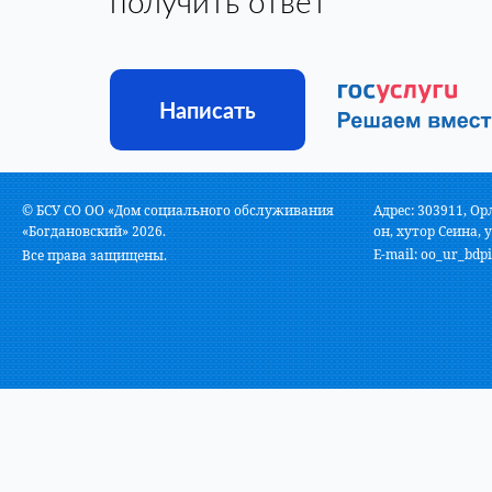
получить ответ
Написать
© БСУ СО ОО «Дом социального обслуживания
Адрес: 303911, Ор
«Богдановский» 2026.
он, хутор Сеина, у
E-mail:
oo_ur_bdpi
Все права защищены.