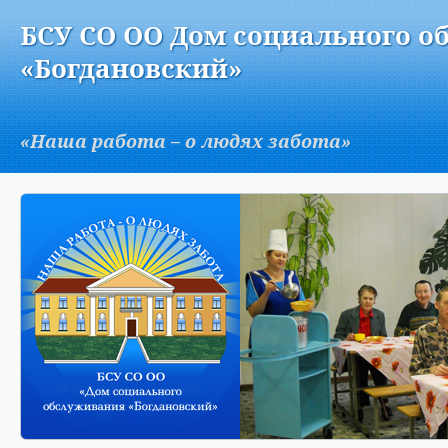
Версия для слабовидящих:
Изображения:
Вкл
БСУ СО ОО Дом социального о
A
«Богдановский»
«Наша работа – о людях забота»