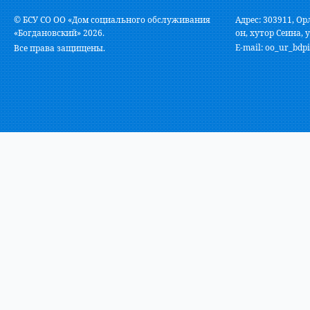
© БСУ СО ОО «Дом социального обслуживания
Адрес: 303911, Ор
«Богдановский» 2026.
он, хутор Сеина, у
E-mail:
oo_ur_bdpi
Все права защищены.