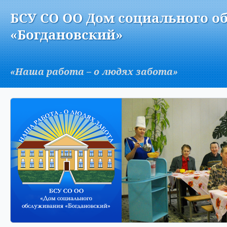
Версия для слабовидящих:
Изображения:
Вкл
БСУ СО ОО Дом социального о
A
«Богдановский»
«Наша работа – о людях забота»