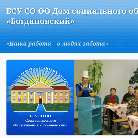
Версия для слабовидящих:
Изображения:
Вкл
БСУ СО ОО Дом социального о
A
«Богдановский»
«Наша работа – о людях забота»