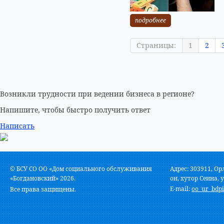
подробнее
Страницы:
1
2
Возникли трудности при ведении бизнеса в регионе?
Напишите, чтобы быстро получить ответ
Написать
© БСУ СО ОО «Дом социального обслуживания
Адрес: 303911, Ор
«Богдановский» 2026.
он, хутор Сеина, у
E-mail:
oo_ur_bdpi
Все права защищены.