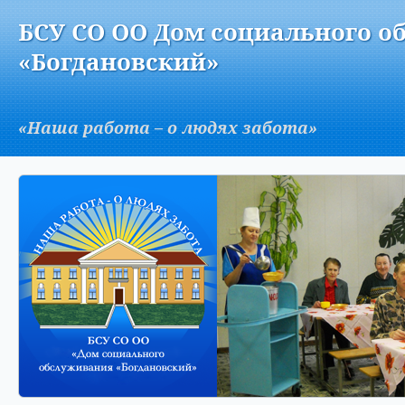
Версия для слабовидящих:
Изображения:
Вкл
БСУ СО ОО Дом социального о
A
«Богдановский»
«Наша работа – о людях забота»