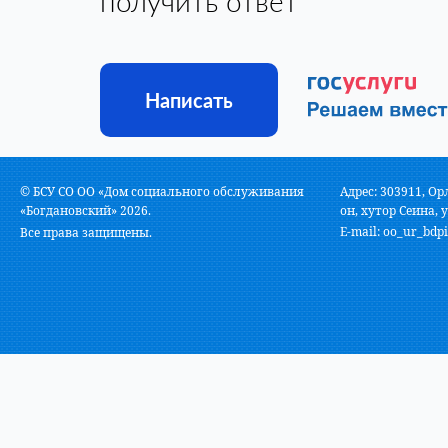
получить ответ
Написать
© БСУ СО ОО «Дом социального обслуживания
Адрес: 303911, Ор
«Богдановский» 2026.
он, хутор Сеина, у
E-mail:
oo_ur_bdpi
Все права защищены.