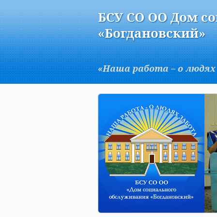
Версия для слабовидящих:
БСУ СО ОО Дом с
A
«Богдановский»
«Наша работа – о людях