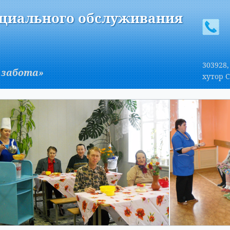
A
Изображения:
Размер шрифта:
Вкл
Выкл
A
оциального обслуживания
303928,
 забота»
хутор С