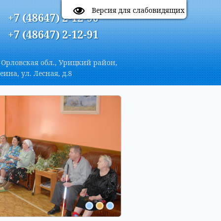
A
Цветовая схема:
A
A
A
Версия для слабовидящих
+7 (48647) 2-12-90
+7 (48647) 2-12-91
 Орловская обл., Урицкий район,
еина, ул. Лесная, д.8