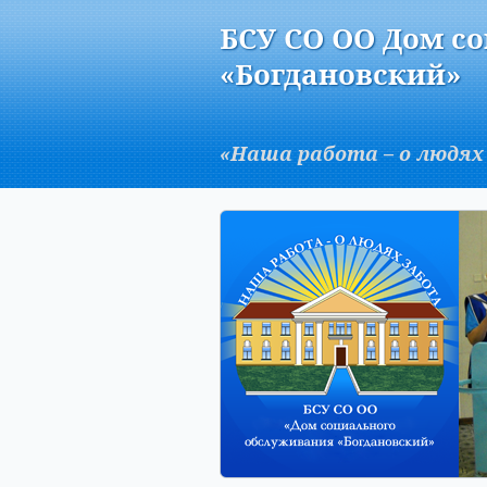
Версия для слабовидящих:
БСУ СО ОО Дом с
A
«Богдановский»
«Наша работа – о людях