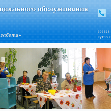
A
Изображения:
Размер шрифта:
Вкл
Выкл
A
оциального обслуживания
303928,
 забота»
хутор С