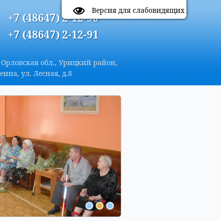
A
Цветовая схема:
A
A
A
Версия для слабовидящих
+7 (48647) 2-12-90
+7 (48647) 2-12-91
 Орловская обл., Урицкий район,
еина, ул. Лесная, д.8